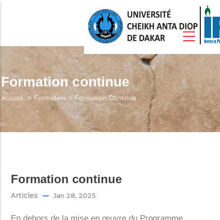
Aller
au
contenu
principal
Accueil
Formation continue
Fil
Accueil
Formation
Formation Continue
Présentation
d'Ariane
Formation
Etudier À L’IPDSR
Formation continue
erche / Coopération
Articles
Jan 28, 2025
Vie Estudiantine
En dehors de la mise en œuvre du Programme